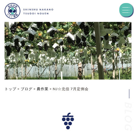
トップ
つどい農園について
品種紹介
お知らせ
トップ
>
ブログ
>
農作業
>
NJ☆北信 7月定例会
BLOG
ブログ
お問い合わせ