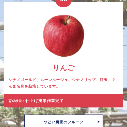
りんご
シナノゴールド、ムーンルージュ、シナノリップ、紅玉、ぐ
んま名月を栽培しています。
仕上げ摘果作業完了
育成状況：
つどい農園のフルーツ