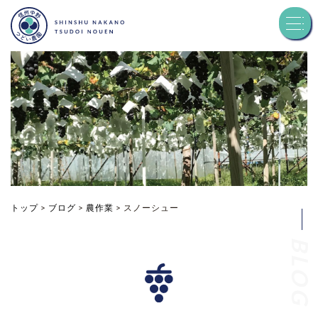
トップ
つどい農園について
品種紹介
お知らせ
トップ
>
ブログ
>
農作業
>
スノーシュー
BLOG
ブログ
お問い合わせ