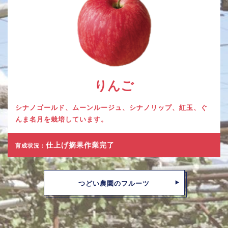
りんご
シナノゴールド、ムーンルージュ、シナノリップ、紅玉、ぐ
んま名月を栽培しています。
仕上げ摘果作業完了
育成状況：
つどい農園のフルーツ