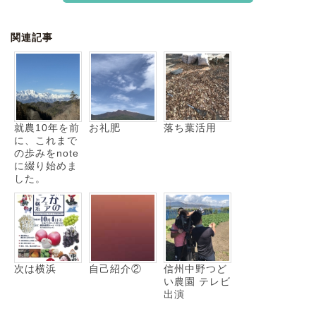
関連記事
就農10年を前
お礼肥
落ち葉活用
に、これまで
の歩みをnote
に綴り始めま
した。
次は横浜
自己紹介②
信州中野つど
い農園 テレビ
出演