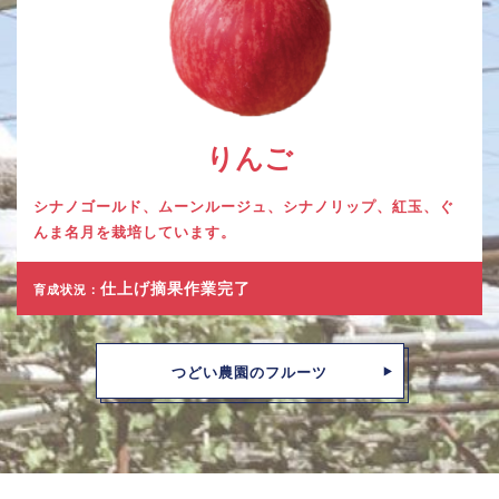
りんご
シナノゴールド、ムーンルージュ、シナノリップ、紅玉、ぐ
んま名月を栽培しています。
仕上げ摘果作業完了
育成状況：
つどい農園のフルーツ