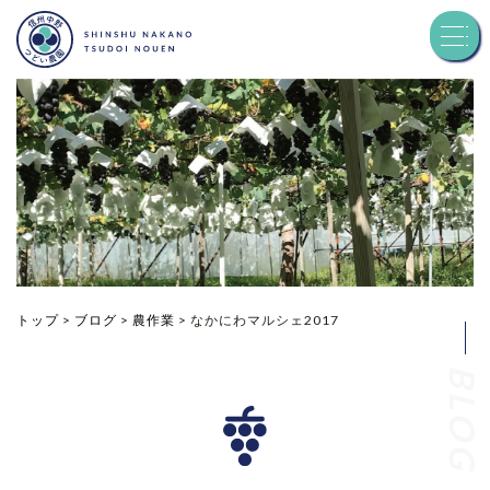
トップ
つどい農園について
品種紹介
お知らせ
トップ
>
ブログ
>
農作業
>
なかにわマルシェ2017
BLOG
ブログ
お問い合わせ