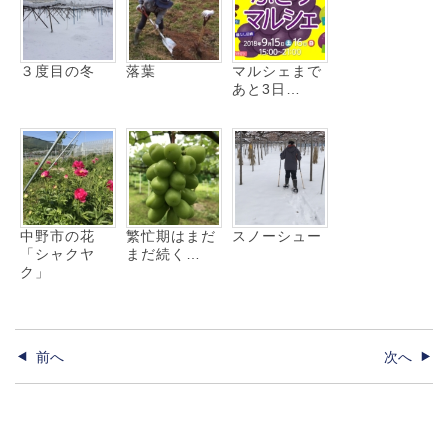
３度目の冬
落葉
マルシェまで
あと3日…
中野市の花
繁忙期はまだ
スノーシュー
「シャクヤ
まだ続く…
ク」
前へ
次へ