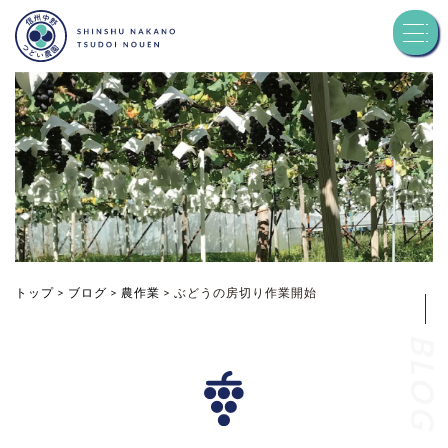
トップ
つどい農園について
品種紹介
お知らせ
トップ
>
ブログ
>
農作業
>
ぶどうの房切り作業開始
BLOG
ブログ
お問い合わせ