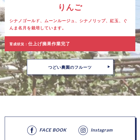
りんご
シナノゴールド、ムーンルージュ、シナノリップ、紅玉、ぐ
んま名月を栽培しています。
仕上げ摘果作業完了
育成状況：
つどい農園のフルーツ
FACE BOOK
Instagram