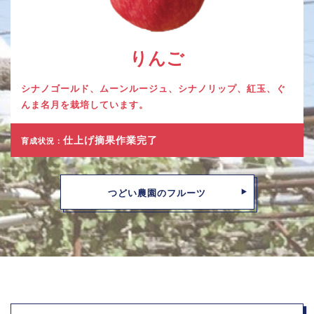
りんご
シナノゴールド、ムーンルージュ、シナノリップ、紅玉、ぐ
んま名月を栽培しています。
仕上げ摘果作業完了
育成状況：
つどい農園のフルーツ