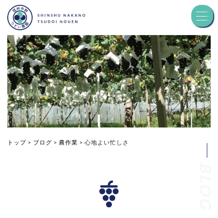
トップ
つどい農園について
品種紹介
お知らせ
トップ
>
ブログ
>
農作業
>
心地よい忙しさ
BLOG
ブログ
お問い合わせ