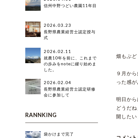
信州中野つどい農園11年目
2026.03.23
長野県農業経営士認定授与
式
2026.02.11
畑もぶど
就農10年を前に、これまで
の歩みをnoteに綴り始めま
した。
９月から
った感が
2026.02.04
長野県農業経営士認定研修
会に参加して
明日から
どうだね
RANNKING
開したい
袋かけまで完了
コメント