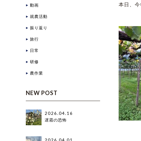
本日、今
動画
就農活動
振り返り
旅行
日常
研修
農作業
NEW POST
2026.04.16
遅霜の恐怖
2026.04.01