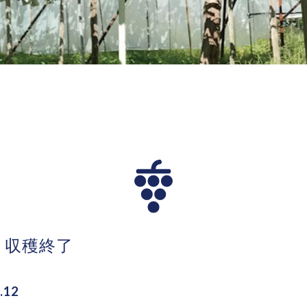
う収穫終了
.12