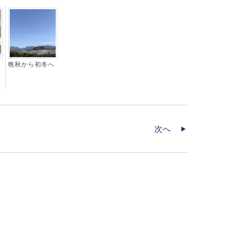
ー
晩秋から初冬へ
次へ