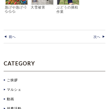
急げや急げ💨
大雪被害
ぶどうの摘粒
💦💦💦
作業
前へ
次へ
CATEGORY
ご挨拶
マルシェ
動画
就農活動