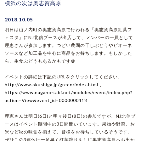
横浜の次は奥志賀高原
2018.10.05
明日は山ノ内町の奥志賀高原で行われる「奥志賀高原紅葉フ
ェスタ」にNJ北信ブースが出店して、メンバーの一員として
理恵さんが参加します。つどい農園の干しぶどうやピオーネ
ソースなど加工品を中心に商品をお持ちします。もしかした
ら、生食ぶどうもあるかもです🍇
イベントの詳細は下記のURLをクリックしてください。
http://www.okushiga.jp/green/index.html
、
https://www.nagano-tabi.net/modules/event/index.php?
action=View&event_id=0000000418
理恵さんは明日(6日)と明々後日(8日)の参加ですが、NJ北信ブ
ースはイベント期間中の3日間開いています。果物や野菜、お
米など秋の味覚を揃えて、皆様をお待ちしているそうです。
ぜひこの3連休は一足早く紅葉狩りをしに奥志賀高原へお出か