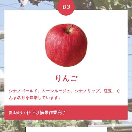
03
りんご
シナノゴールド、ムーンルージュ、シナノリップ、紅玉、ぐ
んま名月を栽培しています。
仕上げ摘果作業完了
育成状況：