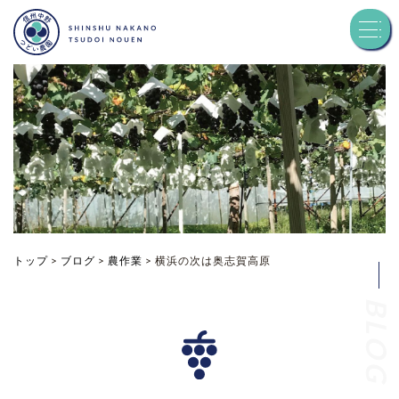
トップ
つどい農園について
品種紹介
お知らせ
トップ
>
ブログ
>
農作業
>
横浜の次は奥志賀高原
BLOG
ブログ
お問い合わせ