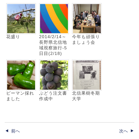
花盛り
2014/2/14～
今年も頑張り
長野県北信地
ましょう会
域視察旅行-5
日目(2/18)
ピーマン採れ
ぶどう注文書
北信果樹冬期
ました
作成中
大学
前へ
次へ