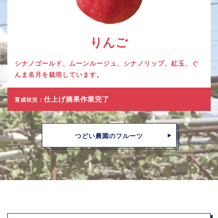
りんご
シナノゴールド、ムーンルージュ、シナノリップ、紅玉、ぐ
んま名月を栽培しています。
仕上げ摘果作業完了
育成状況：
つどい農園のフルーツ