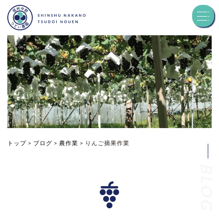
トップ
つどい農園について
品種紹介
お知らせ
トップ
>
ブログ
>
農作業
>
りんご摘果作業
BLOG
ブログ
お問い合わせ