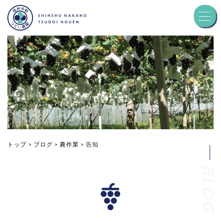
トップ
つどい農園について
品種紹介
お知らせ
トップ
>
ブログ
>
農作業
>
告知
BLOG
ブログ
お問い合わせ