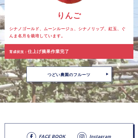
りんご
シナノゴールド、ムーンルージュ、シナノリップ、紅玉、ぐ
んま名月を栽培しています。
仕上げ摘果作業完了
育成状況：
つどい農園のフルーツ
FACE BOOK
Instagram