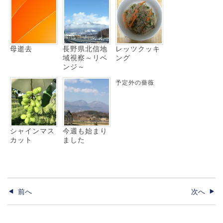
母逝去
長野県北信地
レッツクッキ
域視察～リベ
ング
ンジ～
予定外の薔薇
シャインマス
今週も始まり
カット
ました
前へ
次へ