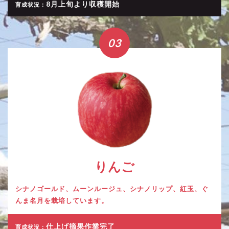
8月上旬より収穫開始
育成状況：
03
りんご
シナノゴールド、ムーンルージュ、シナノリップ、紅玉、ぐ
んま名月を栽培しています。
仕上げ摘果作業完了
育成状況：