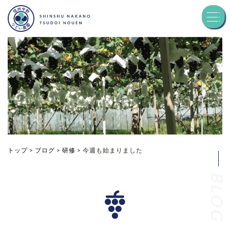
トップ
つどい農園について
品種紹介
お知らせ
トップ
>
ブログ
>
研修
>
今週も始まりました
BLOG
ブログ
お問い合わせ