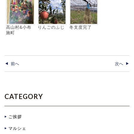
高山村&小布
りんごのふじ
冬支度完了
施町
前へ
次へ
CATEGORY
ご挨拶
マルシェ