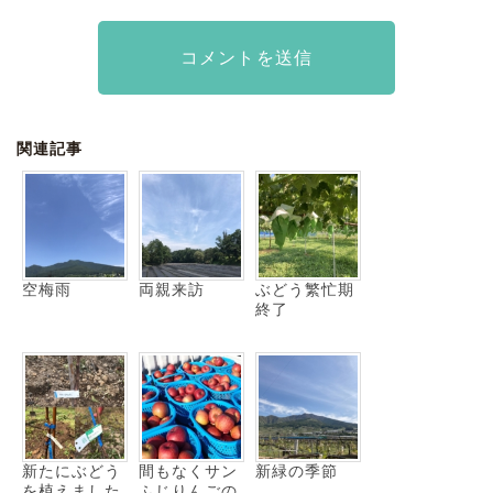
関連記事
空梅雨
両親来訪
ぶどう繁忙期
終了
新たにぶどう
間もなくサン
新緑の季節
を植えました
ふじりんごの