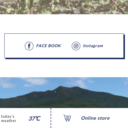
FACE BOOK
Instagram
today’s
37℃
Online store
weather