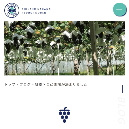
トップ
つどい農園について
品種紹介
お知らせ
トップ
>
ブログ
>
研修
>
自己圃場が決まりました
BLOG
ブログ
お問い合わせ