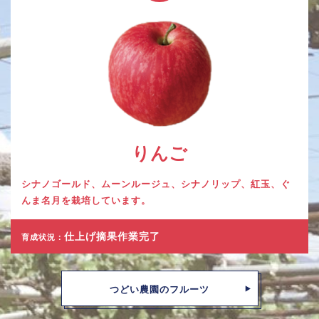
りんご
シナノゴールド、ムーンルージュ、シナノリップ、紅玉、ぐ
んま名月を栽培しています。
仕上げ摘果作業完了
育成状況：
つどい農園のフルーツ