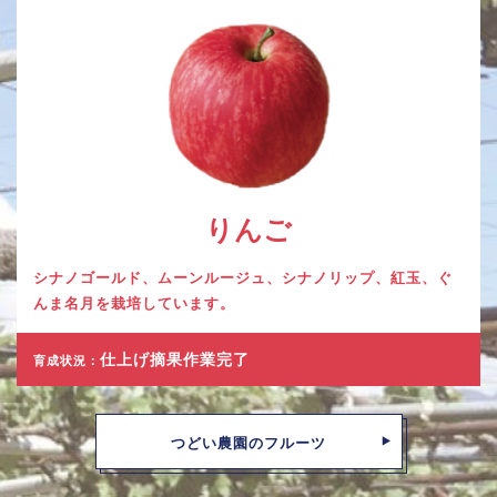
りんご
シナノゴールド、ムーンルージュ、シナノリップ、紅玉、ぐ
んま名月を栽培しています。
仕上げ摘果作業完了
育成状況：
つどい農園のフルーツ